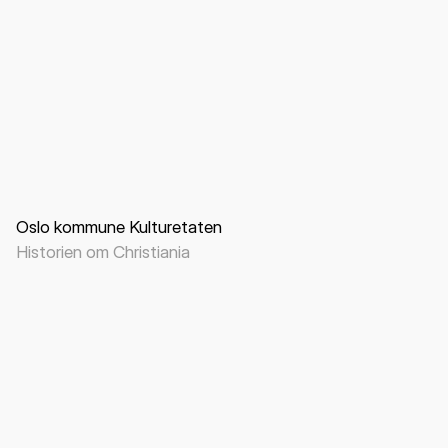
Nettside
B2C
Offentlig sektor
Oslo kommune Kulturetaten
Historien om Christiania