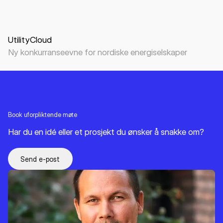
Nettside
Visuell identitet
B2B
Energi
UtilityCloud
Ny konkurranseevne for nordiske energiselskaper
Book uforpliktende møte
Har du en idé eller et prosjekt du ønsker å snakke om?
Send e-post