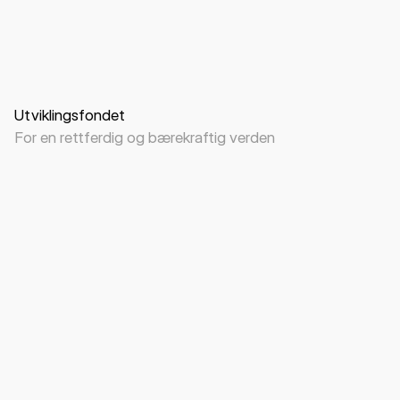
Nettside
Visuell identitet
B2B
B2C
NGO
Utviklingsfondet
For en rettferdig og bærekraftig verden