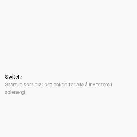
Digital design
Visuell identitet
B2C
Greentech
Switchr
Startup som gjør det enkelt for alle å investere i
solenergi