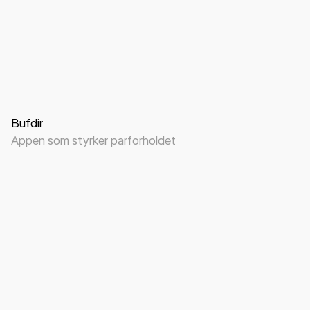
App
B2C
Bufdir
Appen som styrker parforholdet