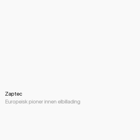
Nettside
B2B
B2C
Elbil-lading
Zaptec
Europeisk pioner innen elbillading