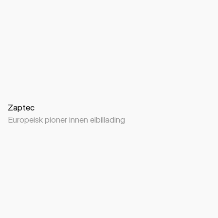
Nettside
B2B
B2C
Elbil-lading
Zaptec
Europeisk pioner innen elbillading