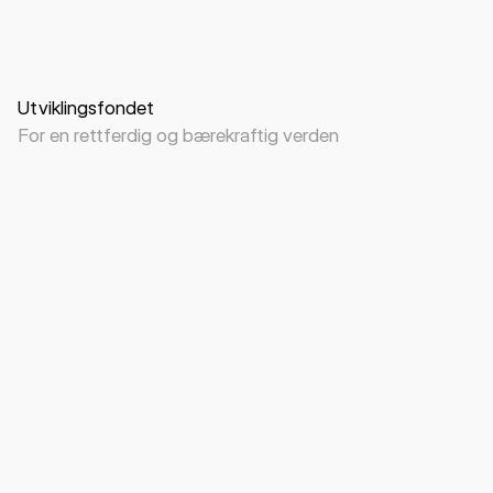
Nettside
Visuell identitet
B2B
B2C
NGO
Utviklingsfondet
For en rettferdig og bærekraftig verden