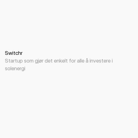
Digital design
Visuell identitet
B2C
Greentech
Switchr
Startup som gjør det enkelt for alle å investere i
solenergi