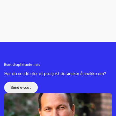
Book uforpliktende møte
Har du en idé eller et prosjekt du ønsker å snakke om?
Send e-post