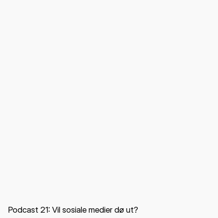
Sosiale medier
AI Sludge
Podcast 21: Vil sosiale medier dø ut?