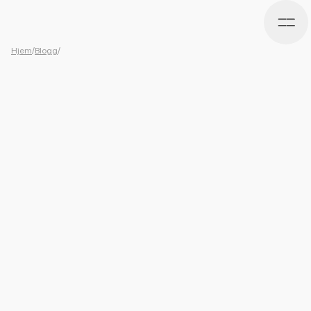
Hjem
/
Blogg
/